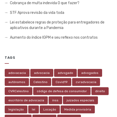
Cobrança de multa indevida O que fazer?
STF Aprova revisão da vida toda
Lei estabelece regras de proteção para entregadores de
aplicativos durante a Pandemia
Aumento do índice IGPM e seu reflexo nos contratos
TAGS
adovacacia
advocacia
advogado
advogados
autônomos
Celestino
Covid19
cvradvocacia
CVRCelestino
código de defesa do consumidor
direito
escritório de advocacia
inss
juizados especiais
legislação
lei
Locação
Medida provisória