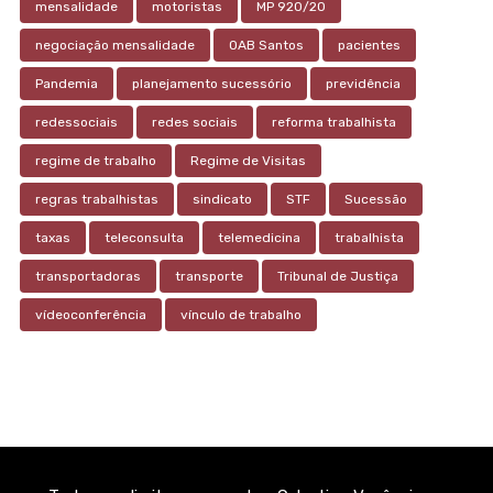
mensalidade
motoristas
MP 920/20
negociação mensalidade
OAB Santos
pacientes
Pandemia
planejamento sucessório
previdência
redessociais
redes sociais
reforma trabalhista
regime de trabalho
Regime de Visitas
regras trabalhistas
sindicato
STF
Sucessão
taxas
teleconsulta
telemedicina
trabalhista
transportadoras
transporte
Tribunal de Justiça
vídeoconferência
vínculo de trabalho