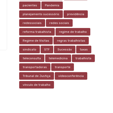
pacientes
Pandemia
planejamento sucessório
previdência
redessociais
redes sociais
reforma trabalhista
regime de trabalho
Regime de Visitas
regras trabalhistas
sindicato
STF
Sucessão
taxas
teleconsulta
telemedicina
trabalhista
transportadoras
transporte
Tribunal de Justiça
vídeoconferência
vínculo de trabalho