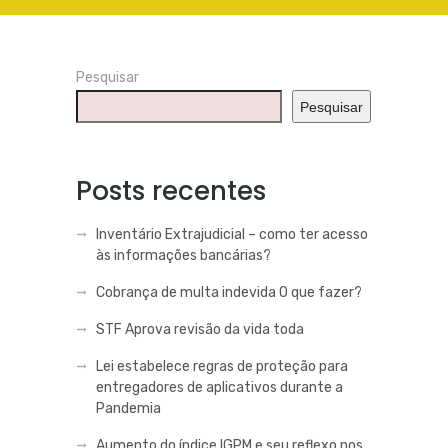
Pesquisar
Pesquisar
Posts recentes
Inventário Extrajudicial – como ter acesso
às informações bancárias?
Cobrança de multa indevida O que fazer?
STF Aprova revisão da vida toda
Lei estabelece regras de proteção para
entregadores de aplicativos durante a
Pandemia
Aumento do índice IGPM e seu reflexo nos