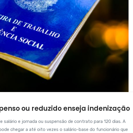
penso ou reduzido enseja indenização
e salário e jornada ou suspensão de contrato para 120 dias. A
de chegar a até oito vezes o salário-base do funcionário que