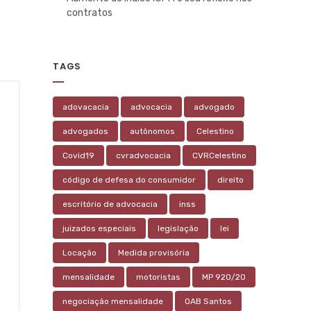
contratos
TAGS
adovacacia
advocacia
advogado
advogados
autônomos
Celestino
Covid19
cvradvocacia
CVRCelestino
código de defesa do consumidor
direito
escritório de advocacia
inss
juizados especiais
legislação
lei
Locação
Medida provisória
mensalidade
motoristas
MP 920/20
negociação mensalidade
OAB Santos