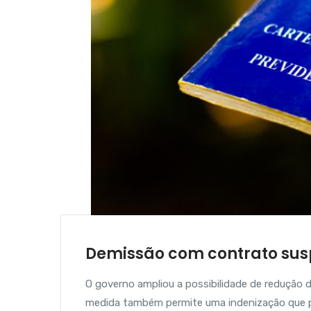
Demissão com contrato sus
O governo ampliou a possibilidade de redução d
medida também permite uma indenização que po