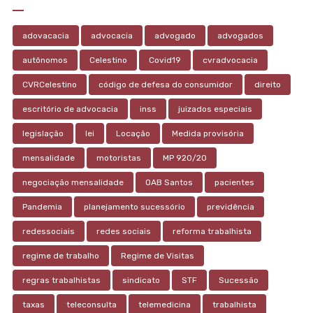
adovacacia
advocacia
advogado
advogados
autônomos
Celestino
Covid19
cvradvocacia
CVRCelestino
código de defesa do consumidor
direito
escritório de advocacia
inss
juizados especiais
legislação
lei
Locação
Medida provisória
mensalidade
motoristas
MP 920/20
negociação mensalidade
OAB Santos
pacientes
Pandemia
planejamento sucessório
previdência
redessociais
redes sociais
reforma trabalhista
regime de trabalho
Regime de Visitas
regras trabalhistas
sindicato
STF
Sucessão
taxas
teleconsulta
telemedicina
trabalhista