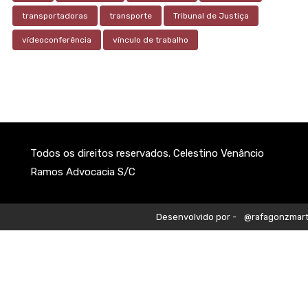
transportadoras
transporte
Tribunal de Justiça
vídeoconferência
vínculo de trabalho
Todos os direitos reservados. Celestino Venâncio
Ramos Advocacia S/C
Desenvolvido por -
@rafagonzmart