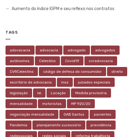
Aumento do índice IGPM e seu reflexo nos contratos
TAGS
adovacacia
advocacia
advogado
advogados
autônomos
Celestino
Covid19
cvradvocacia
CVRCelestino
código de defesa do consumidor
direito
escritório de advocacia
inss
juizados especiais
legislação
lei
Locação
Medida provisória
mensalidade
motoristas
MP 920/20
negociação mensalidade
OAB Santos
pacientes
Pandemia
planejamento sucessório
previdência
redessociais
redes sociais
reforma trabalhista