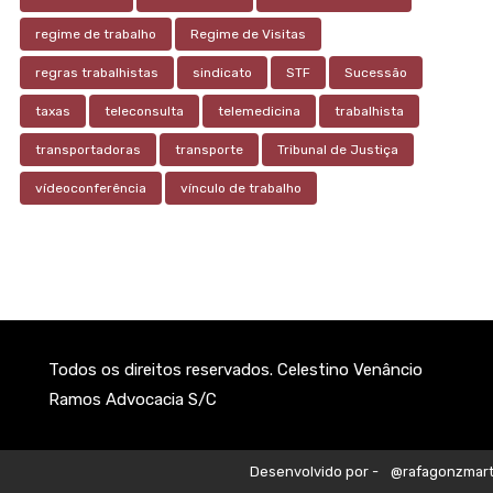
regime de trabalho
Regime de Visitas
regras trabalhistas
sindicato
STF
Sucessão
taxas
teleconsulta
telemedicina
trabalhista
transportadoras
transporte
Tribunal de Justiça
vídeoconferência
vínculo de trabalho
Todos os direitos reservados. Celestino Venâncio
Ramos Advocacia S/C
Desenvolvido por -
@rafagonzmart