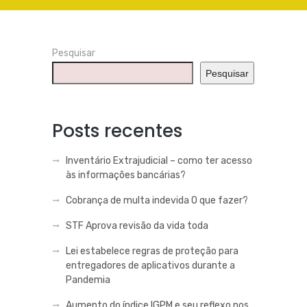
Pesquisar
Pesquisar
Posts recentes
Inventário Extrajudicial – como ter acesso
às informações bancárias?
Cobrança de multa indevida O que fazer?
STF Aprova revisão da vida toda
Lei estabelece regras de proteção para
entregadores de aplicativos durante a
Pandemia
Aumento do índice IGPM e seu reflexo nos