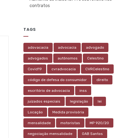
contratos
TAGS
adovacacia
advocacia
advogado
advogados
autônomos
Celestino
Covid19
cvradvocacia
CVRCelestino
código de defesa do consumidor
direito
escritório de advocacia
inss
juizados especiais
legislação
lei
Locação
Medida provisória
mensalidade
motoristas
MP 920/20
negociação mensalidade
OAB Santos