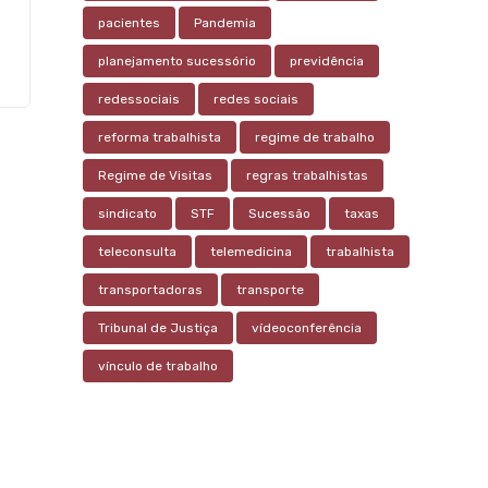
pacientes
Pandemia
planejamento sucessório
previdência
redessociais
redes sociais
reforma trabalhista
regime de trabalho
Regime de Visitas
regras trabalhistas
sindicato
STF
Sucessão
taxas
teleconsulta
telemedicina
trabalhista
transportadoras
transporte
Tribunal de Justiça
vídeoconferência
vínculo de trabalho